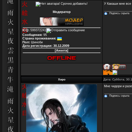
У Какаши мне все 
Модератор
Подпись скрыта
ICQ:
599372241
Сообщения:
95
Страна проживания:
Пол:
Шиноби
Дата регистрации:
30.12.2009
[Анкета]
Хиро
Дата: Суббота, 30.
Мне чидори и разе
Подпись скрыта