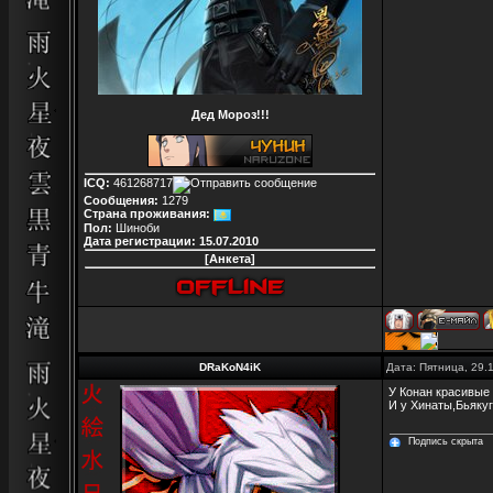
Дед Мороз!!!
ICQ:
461268717
Сообщения:
1279
Страна проживания:
Пол:
Шиноби
Дата регистрации:
15.07.2010
[Анкета]
DRaKoN4iK
Дата: Пятница, 29.
У Конан красивые 
И у Хинаты,Бьякуг
Подпись скрыта