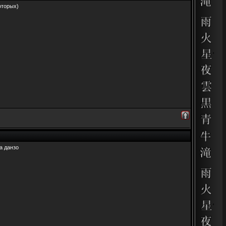
оторых)
а данзо