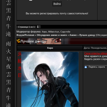
Вы можете
регистрировать почту
самостоятельно!
1
Страница
1
из
1
Модератор форума:
,
,
Хиро
Millato-kun
Сарутоби
Форум/Ролевая
»
Обсуждение аниме и манги
»
Аниме
»
Лучшее дзюцу
(Обсуждае
Лучшее дзюцу
Хиро
Дата: Понедельник,
Свои ответы обяз
Мне нравится дзюц
Кидать разен-сюри
Подпись скрыта