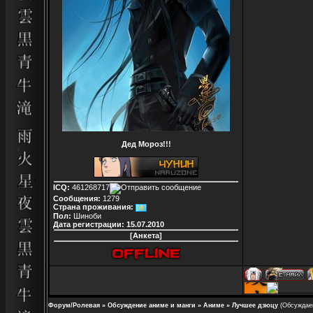
Дед Мороз!!!
ICQ:
461268717
Сообщения:
1279
Страна проживания:
Пол:
Шиноби
Дата регистрации:
15.07.2010
[Анкета]
Форум/Ролевая
»
Обсуждение аниме и манги
»
Аниме
»
Лучшее дзюцу
(Обсуждае