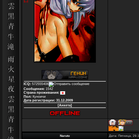
ICQ:
572555406
Сообщения:
1542
Страна проживания:
Пол:
Куноичи
Дата регистрации:
31.12.2009
[Анкета]
Naruto
Дата: Пятница, 29.