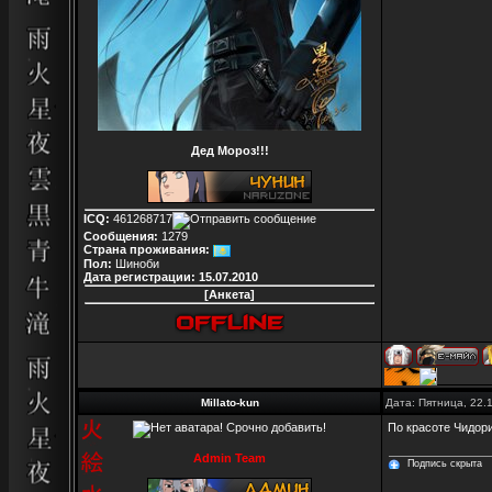
Дед Мороз!!!
ICQ:
461268717
Сообщения:
1279
Страна проживания:
Пол:
Шиноби
Дата регистрации:
15.07.2010
[Анкета]
Millato-kun
Дата: Пятница, 22.
По красоте Чидори
Admin Team
Подпись скрыта