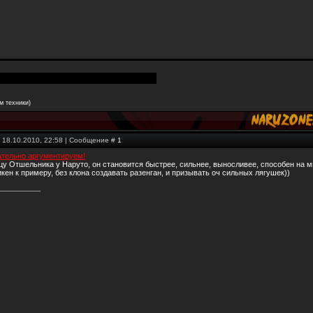
м техники)
 18.10.2010, 22:58 | Сообщение #
1
ательно аргументируем!
у Отшельника у Наруто, он становится быстрее, сильнее, выносливее, способен на м
кен к примеру, без клона создавать разенган, и призывать оч сильных лягушек))