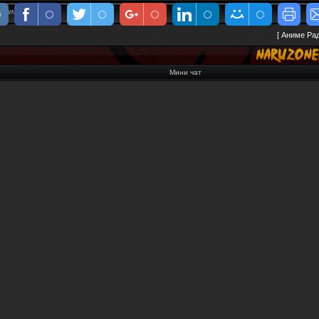
download
[
Аниме Ра
Мини чат