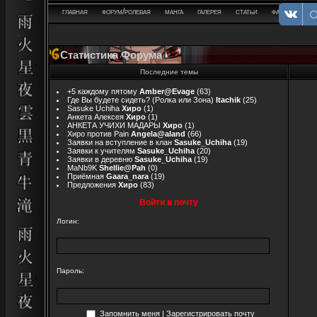
главная
форум/ролевая
манга
галерея
статьи
фанфики
Статистика Форума
Последние темы
+5 каждому пятому
Amber@Evage
(63)
Где Вы будете сидеть? (Ролка или Зона)
Itachik
(25)
Sasuke Uchiha
Хиро
(1)
Анкета Алексея
Хиро
(1)
АНКЕТА УЧИХИ МАДАРЫ
Хиро
(1)
Хиро против Pain
Angela@aland
(66)
Заявки на вступление в клан
Sasuke_Uchiha
(19)
Заявки к учителям
Sasuke_Uchiha
(20)
Заявки в деревню
Sasuke_Uchiha
(19)
MaNb9K
Shellie@Pah
(0)
Приёмная
Gaara_nara
(19)
Предложения
Хиро
(83)
Войти в почту
Логин:
Пароль:
Запомнить меня
|
Зарегистрировать почту