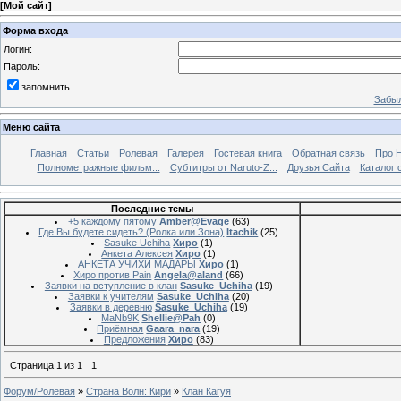
[
Мой сайт
]
Форма входа
Логин:
Пароль:
запомнить
Забыл
Меню сайта
Главная
Статьи
Ролевая
Галерея
Гостевая книга
Обратная связь
Про 
Полнометражные фильм...
Субтитры от Naruto-Z...
Друзья Сайта
Каталог 
Последние темы
+5 каждому пятому
Amber@Evage
(63)
Где Вы будете сидеть? (Ролка или Зона)
Itachik
(25)
Sasuke Uchiha
Хиро
(1)
Анкета Алексея
Хиро
(1)
АНКЕТА УЧИХИ МАДАРЫ
Хиро
(1)
Хиро против Pain
Angela@aland
(66)
Заявки на вступление в клан
Sasuke_Uchiha
(19)
Заявки к учителям
Sasuke_Uchiha
(20)
Заявки в деревню
Sasuke_Uchiha
(19)
MaNb9K
Shellie@Pah
(0)
Приёмная
Gaara_nara
(19)
Предложения
Хиро
(83)
Страница
1
из
1
1
Форум/Ролевая
»
Страна Волн: Кири
»
Клан Кагуя