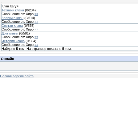
Клан Кагуя
Техники клана
(
0
/
2347
)
Сообщение от:
Хиро
»»
Заявки в клан
(
0
/
614
)
Сообщение от:
Хиро
»»
Состав клана
(
0
/
575
)
Сообщение от:
Хиро
»»
Дом главы
(
0
/
581
)
Сообщение от:
Хиро
»»
История клана
(
0
/
664
)
Сообщение от:
Хиро
»»
Найдено
5
тем. На странице показано
5
тем.
Онлайн
Полная версия сайта