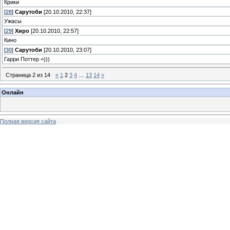
Крики
[
28
]
Сарутоби
[20.10.2010, 22:37]
Ужасы
[
29
]
Хиро
[20.10.2010, 22:57]
Кино
[
30
]
Сарутоби
[20.10.2010, 23:07]
Гарри Поттер =)))
Страница
2
из
14
«
1
2
3
4
…
13
14
»
Онлайн
Полная версия сайта