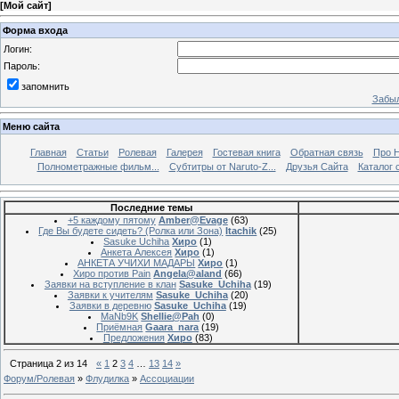
[
Мой сайт
]
Форма входа
Логин:
Пароль:
запомнить
Забыл
Меню сайта
Главная
Статьи
Ролевая
Галерея
Гостевая книга
Обратная связь
Про 
Полнометражные фильм...
Субтитры от Naruto-Z...
Друзья Сайта
Каталог 
Последние темы
+5 каждому пятому
Amber@Evage
(63)
Где Вы будете сидеть? (Ролка или Зона)
Itachik
(25)
Sasuke Uchiha
Хиро
(1)
Анкета Алексея
Хиро
(1)
АНКЕТА УЧИХИ МАДАРЫ
Хиро
(1)
Хиро против Pain
Angela@aland
(66)
Заявки на вступление в клан
Sasuke_Uchiha
(19)
Заявки к учителям
Sasuke_Uchiha
(20)
Заявки в деревню
Sasuke_Uchiha
(19)
MaNb9K
Shellie@Pah
(0)
Приёмная
Gaara_nara
(19)
Предложения
Хиро
(83)
Страница
2
из
14
«
1
2
3
4
…
13
14
»
Форум/Ролевая
»
Флудилка
»
Ассоциации